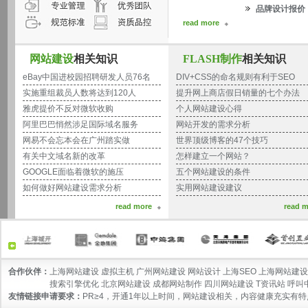
品牌设计报价
read more
网站建设
相关知识
FLASH制作
相关知识
eBay中国进校园招聘研发人员76名
DIV+CSS的命名规则有利于SEO
实施重组裁员人数将达到120人
提升网上商店假日销量的七个办法
雅虎提价不反对微软收购
个人网站建设心得
阿里巴巴悄然涉足国际域名服务
网站开发的需求分析
网易不会忘本会在广州踏实做
世界顶级博客的47个技巧
有关中文域名新的改革
怎样建立一个网站？
GOOGLE面临着微软的施压
五个网站建设的条件
如何做好网站建设需求分析
实用网站建设建议
read more
read m
合作伙伴：
上海网站建设 虚拟主机 广州网站建设 网站设计 上海SEO 上海网站建设
合作伙伴：
搜索引擎优化 北京网站建设 成都网站制作 四川网站建设 T资讯站 呼叫中心
友情链接申请要求：
PR≥4，开通1年以上时间，网站建设相关，内容健康充实有特